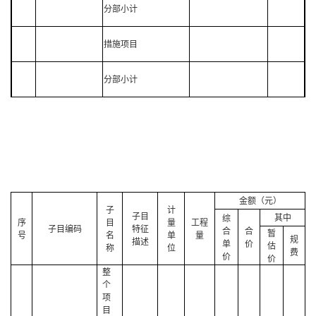
分部小计
措施项目
分部小计
金额（元）
子
计
子目
其中
综
序
目
量
工程
子目编码
特征
合
合
暂
号
名
单
量
规
描述
单
价
估
称
位
费
价
价
整
个
项
目