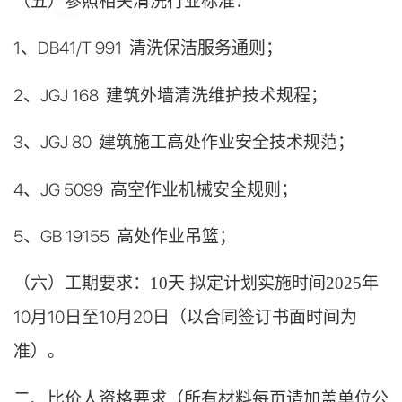
（五）参照相关清洗行业标准：
1、
DB41/T 991 清洗保洁服务通则
；
2、
JGJ 168 建筑外墙清洗维护技术规程
；
3、
JGJ 80 建筑施工高处作业安全技术规范
；
4、
JG 5099 高空作业机械安全规则
；
5、
GB 19155 高处作业吊篮
；
（六）工期要求：
10天 拟定计划实施时间2025年
10
月
10
日至
10
月
2
0日（以合同签订书面时间为
准）。
二、比价人资格要求（所有材料每页请加盖单位公