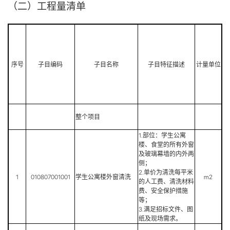
（二）工程量清单
序号
子目编码
子目名称
子目特征描述
计量单位
整个项目
1.部位：学生公寓
楼、食堂的所有外窗
及玻璃幕墙的内外两
侧；
2.单价为清洗每平米
1
010807001001
学生公寓楼外窗清洗
m2
的人工费、清洗材料
费、安全保护措施
等；
3.满足招标文件、图
纸及现场需求。