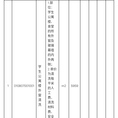
1.部
位：
学生
公寓
楼、
食堂
的所
有外
窗及
玻璃
幕墙
的内
外两
侧；
学
2.单价
生
为清
公
洗每
寓
平米
1
010807001001
楼
m2
5959
的人
外
工
窗
费、
清
清洗
洗
材料
费、
安全