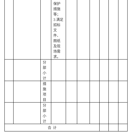
保护
措施
等；
3.满足
招标
文
件、
图纸
及现
场需
求。
分
部
小
计
措
施
项
目
分
部
小
计
合
计