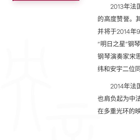
2013
年法
的高度赞誉。
并将于
2014
年
“明日之星”钢
钢琴演奏家宋
纬和安宇二位
2014
年法
也肩负起为中
在多重光环的