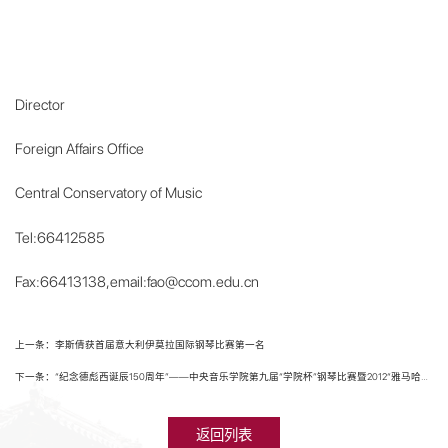
Director
Foreign Affairs Office
Central Conservatory of Music
Tel:66412585
Fax:66413138,email:fao@ccom.edu.cn
上一条：李斯倩获首届意大利伊莫拉国际钢琴比赛第一名
下一条：“纪念德彪西诞辰150周年”——中央音乐学院第九届“学院杯”钢琴比赛暨2012“雅马哈亚洲音乐奖学金”选拔赛
返回列表