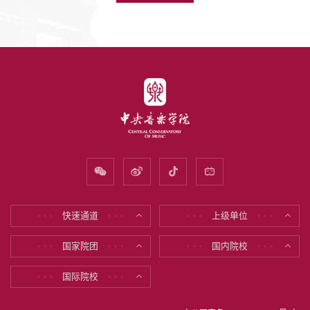
快速通道
上级单位
* * *
* * *
* * *
* * *
国家院团
国内院校
* * *
* * *
* * *
* * *
国际院校
* * *
* * *