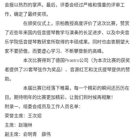
会报以热烈的掌声。最后，评委会经过严格和慎重的评审工
作，确定了最终奖项。
在颁奖仪式上，宗柏教授高度评价了这次比赛，赞赏
了近些年来国内低音提琴教学与演奏的长足进步、以及中央音
乐学院低音提琴教研室所取得的丰硕成果。同时也由衷期望大
家不要骄傲，而要虚心学习、不断攀登新的高峰。
本次比赛得到了德国Pirastro公司（为本次比赛的获奖
者提供了20套琴弦作为奖品）、音源红艺和沈氏提琴提供的赞
助。
本届比赛已经落下帷幕，每一个精彩的瞬间还历历在
目。期待明年的比赛更加精彩，让我们到时候再相聚！
附录一、组委会成员及工作人员名单：
荣誉主席：王次炤
主席：赵瑞林
副主席：俞明青 薛伟