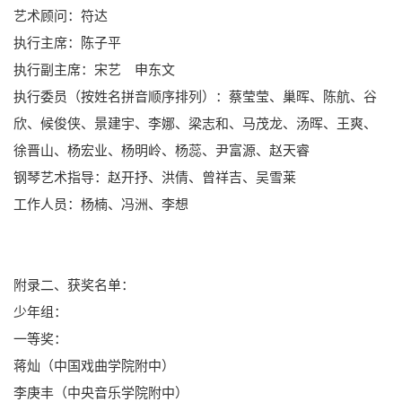
艺术顾问：符达
执行主席：陈子平
执行副主席：宋艺 申东文
执行委员（按姓名拼音顺序排列）：蔡莹莹、巢晖、陈航、谷
欣、候俊侠、景建宇、李娜、梁志和、马茂龙、汤晖、王爽、
徐晋山、杨宏业、杨明岭、杨蕊、尹富源、赵天睿
钢琴艺术指导：赵开抒、洪倩、曾祥吉、吴雪莱
工作人员：杨楠、冯洲、李想
附录二、获奖名单：
少年组：
一等奖：
蒋灿（中国戏曲学院附中）
李庚丰（中央音乐学院附中）