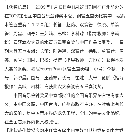
【
获奖信息
】
2
009年11月19日至11月27日期间在广州举办的
在2009第七届中国音乐金钟奖木管、铜管五重奏比赛中，我系
木管五重奏１１２０组：长笛：赵薇、双簧管：徐晓、单簧
管：周磊、圆号：王茹靖、巴松：李科臻（指导教师：李岚
松）喜获本次大赛的
木管五重奏金奖
与
中国作品演奏奖
，一星
期木管五重奏组：长笛：陆遥遥、双簧管：徐铁、单簧管：房
鑫、圆号：田园、巴松：杨博（指导教师：方恒健）获得本次
大赛的
铜奖
。我院Young Brass铜管五重奏组：小号：李扬，小
号：郭晓晨，圆号：王茹靖，长号：崔唯，大号：甄鹏（指导
教师：高跃、柏林）喜获此次大赛
铜管五重奏铜奖
。
中国音乐金钟奖是中宣部批准的全国音乐界综合性专家大
奖，由中国文联、中国音协、广州市政府主办。在社会上
有
较
大的影响，
是
中国音乐界的龙头工程，全国的重要文化品牌。
在全国音乐界内极具权威性。
【
我院薛伟教授应邀出任第五届中日友好21世纪委员会中方委