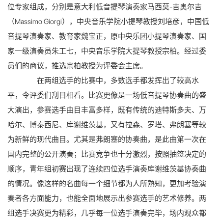
位专家组成，分别是意大利低音提琴演奏家马西莫-吉奥尔吉
（Massimo Giorgi），中央音乐学院小提琴教授刘培彦，中国低
音提琴演奏家、教育家魏宝正，原中央乐团小提琴演奏家、国
家一级演奏员朱工七，中央音乐学院大提琴教授宗柏。经过委
员们的商议，推选宗柏教授为评委会主席。
在两组选手的比赛中，多数选手都发挥出了较高水
平，令评委们刮目相看。比赛更像是一场低音提琴协奏曲的盛
大演出，参赛选手曲目丰富多样，既有传统的迪特斯多夫、万
哈尔、博泰西尼、库谢维茨基，又有拉森、罗塔、弗朗塞等较
为新鲜的现代曲目。尤其是弗朗塞的协奏曲，是此曲第一次在
国内完整的公开演奏；比赛竞争也十分激烈，按照抽签决定的
顺序，青年组初赛出现了连续四位选手演奏库谢维茨基协奏曲
的情况。像这样的名曲每一个细节都为人所熟知，更加考验演
奏者各方面能力，也能全面地展示出参赛选手的艺术修养。两
组选手决赛更为精彩，几乎每一位选手演奏完毕，场内观众都