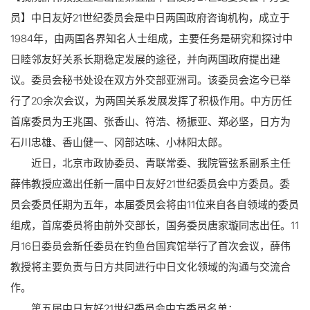
员
】
中日友好21世纪委员会是中日两国政府咨询机构，成立于
1984年，由两国各界知名人士组成，主要任务是研究和探讨中
日睦邻友好关系长期稳定发展的途径，并向两国政府提出建
议。委员会秘书处设在双方外交部亚洲司。该委员会迄今已举
行了20余次会议，为两国关系发展发挥了积极作用。中方历任
首席委员为王兆国、张香山、符浩、杨振亚、郑必坚，日方为
石川忠雄、香山健一、冈部达味、小林阳太郎。
近日，北京市政协委员、青联常委、我院管弦系副系主任
薛伟教授应邀出任新一届中日友好21世纪委员会中方委员。委
员会委员任期为五年，本届委员会将由11位来自各自领域的委员
组成，首席委员将由前外交部长，国务委员唐家璇同志出任。11
月16日委员会新任委员在钓鱼台国宾馆举行了首次会议，薛伟
教授将主要负责与日方共同进行中日文化领域的沟通与交流合
作。
第五届中日友好21世纪委员会中方委员名单：