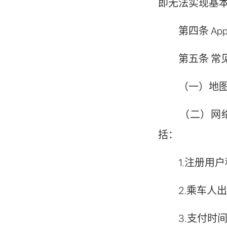
即无法实现基
第四条 Ap
第五条 常见
（一）地图导
（二）网络约
括：
1.注册用户
2.乘车人出
3.支付时间