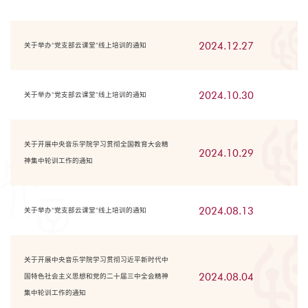
2024.12.27
关于举办“党支部云课堂”线上培训的通知
2024.10.30
关于举办“党支部云课堂”线上培训的通知
关于开展中央音乐学院学习贯彻全国教育大会精
2024.10.29
神集中轮训工作的通知
2024.08.13
关于举办“党支部云课堂”线上培训的通知
关于开展中央音乐学院学习贯彻习近平新时代中
2024.08.04
国特色社会主义思想和党的二十届三中全会精神
集中轮训工作的通知