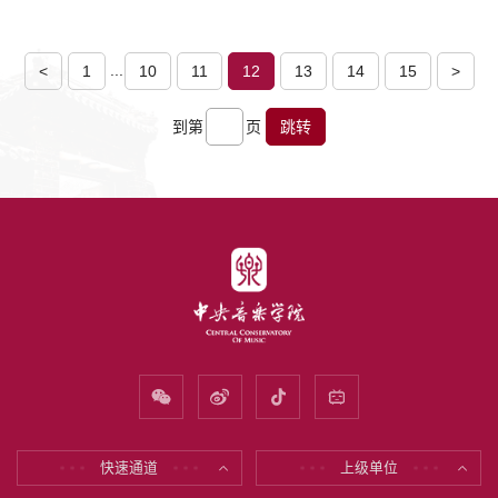
...
<
1
10
11
12
13
14
15
>
到第
页
跳转
快速通道
上级单位
* * *
* * *
* * *
* * *