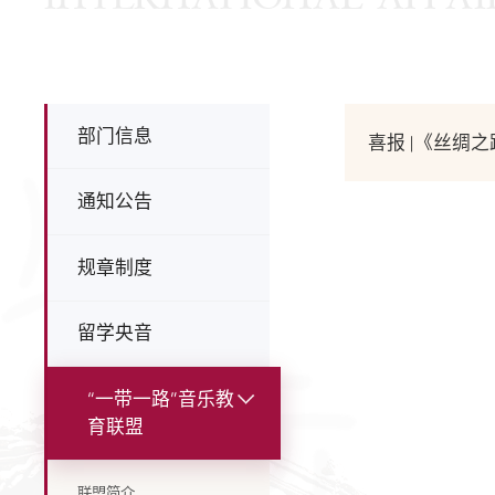
部门信息
喜报 |《丝绸
通知公告
规章制度
留学央音
“一带一路”音乐教
育联盟
联盟简介