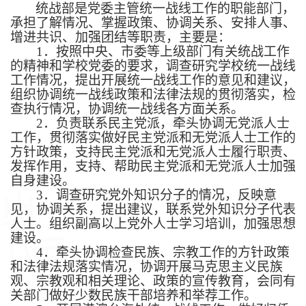
统战部是党委主管统一战线工作的职能部门，
承担了解情况、掌握政策、协调关系、安排人事、
增进共识、加强团结等职责，主要是：
1
．按照中央、市委等上级部门有关统战工作
的精神和学校党委的要求，调查研究学校统一战线
工作情况，提出开展统一战线工作的意见和建议，
组织协调统一战线政策和法律法规的贯彻落实，检
查执行情况，协调统一战线各方面关系。
2
．负责联系民主党派，牵头协调无党派人士
工作，贯彻落实做好民主党派和无党派人士工作的
方针政策，支持民主党派和无党派人士履行职责、
发挥作用，支持、帮助民主党派和无党派人士加强
自身建设。
3
．调查研究党外知识分子的情况，反映意
见，协调关系，提出建议，联系党外知识分子代表
人士。组织副高以上党外人士学习培训，加强思想
建设。
4
．牵头协调检查民族、宗教工作的方针政策
和法律法规落实情况，协调开展马克思主义民族
观、宗教观和相关理论、政策的宣传教育，会同有
关部门做好少数民族干部培养和举荐工作。