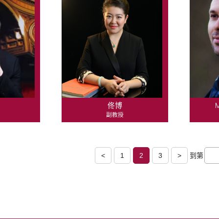
佟博
M
副教授
<
1
2
3
>
到第