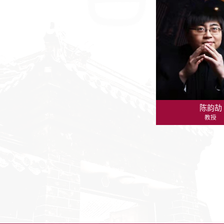
陈韵劼
教授