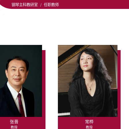
钢琴主科教研室
/
任职教师
张晋
常桦
教授
教授