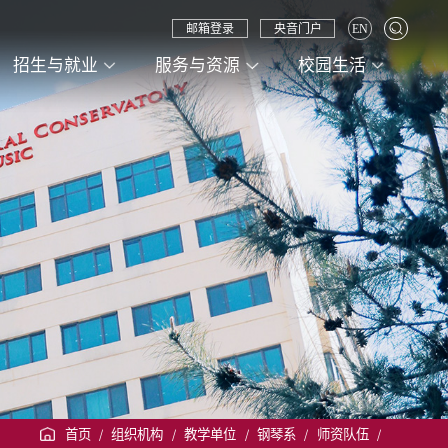
邮箱登录
央音门户
EN
招生与就业
服务与资源
校园生活
首页
/
组织机构
/
教学单位
/
钢琴系
/
师资队伍
/