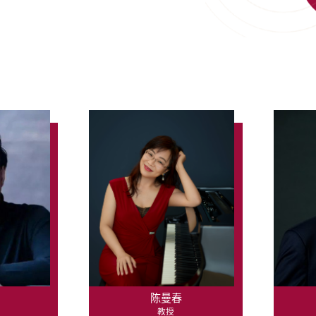
陈曼春
教授