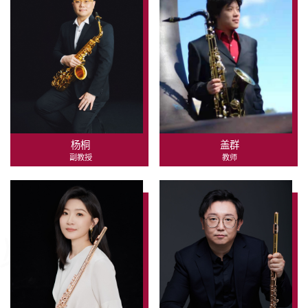
杨桐
盖群
副教授
教师