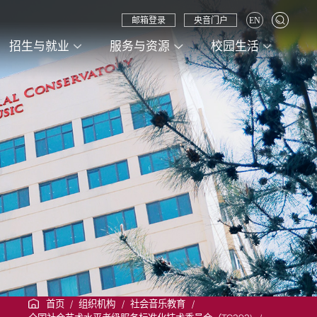
邮箱登录
央音门户
EN
招生与就业
服务与资源
校园生活
首页
/
组织机构
/
社会音乐教育
/