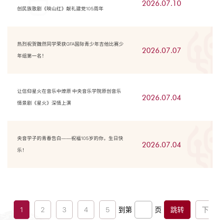
2026.07.10
创民族歌剧《映山红》献礼建党105周年
热烈祝贺魏然同学荣获GFA国际青少年吉他比赛少
2026.07.07
年组第一名！
让信仰星火在音乐中燎原 中央音乐学院原创音乐
2026.07.04
情景剧《星火》深情上演
央音学子的青春告白——祝福105岁的你，生日快
2026.07.04
乐！
1
2
3
4
5
到第
页
跳转
下