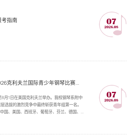
报考指南
07
2026.08
喜报｜我校钢琴系学生韩晨旭荣获2026克利夫兰国际青少年钢琴比赛青年组第一名
07
日至8月1日在美国克利夫兰举办。我校钢琴系附中
2026.08
层层选拔的激烈竞争中最终斩获青年组第一名。
自中国、美国、西班牙、葡萄牙、芬兰、德国、
0名选手名单，随即在中国、美国、德国三个分
赛事的半决赛包含独奏与室内乐...