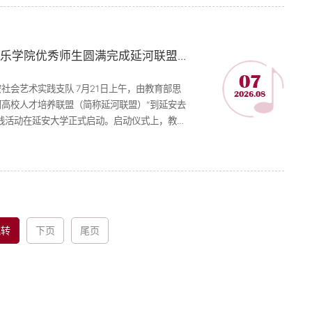
"重走来时路·奋进新征程"——中央音乐学院优秀师生圆满完成延河联盟红色筑梦实践活动
07
社会艺术实践支队 7⽉21⽇上午，由教育部思
2026.08
⾼校⼈才培养联盟（简称延河联盟）“到延安去
践活动在延安⼤学正式启动。启动仪式上，教育
校成员授旗，中共延安市委常委、宣传部部⻓杨
李红斌为各实践队授旗...
跳转
下页
尾页