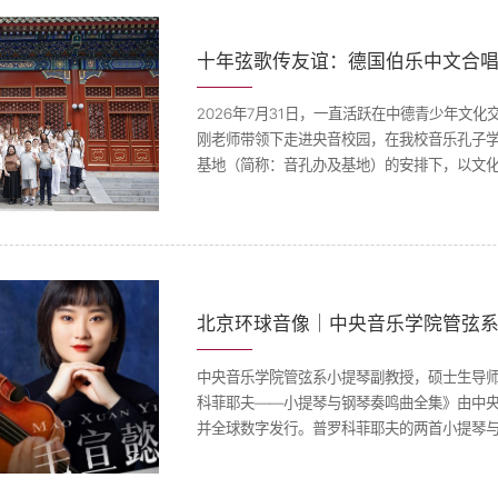
十年弦歌传友谊：德国伯乐中文合
2026年7月31日，一直活跃在中德青少年文
刚老师带领下走进央音校园，在我校音乐孔子
基地（简称：音孔办及基地）的安排下，以文
音孔办及基地主任樊薇、副主任张乐心，教育
目官员共同出席活动。伯乐中文合唱团是德国青少年
中央音乐学院管弦系小提琴副教授，硕士生导
科菲耶夫——小提琴与钢琴奏鸣曲全集》由中
并全球数字发行。普罗科菲耶夫的两首小提琴与
一首深邃沉郁，一首清新明朗。谢昊明与毛宣
曲全集的唱片录制。这张专辑不仅填补了录音空白