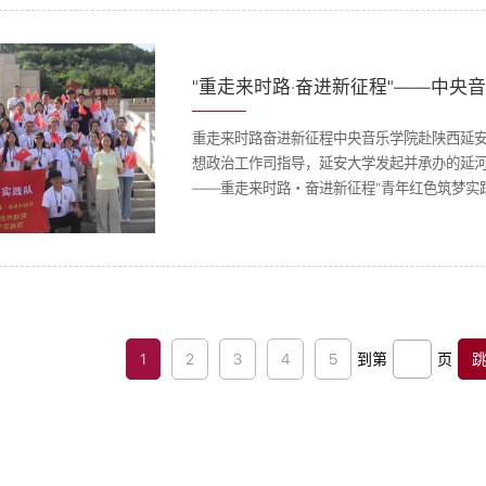
重走来时路奋进新征程中央音乐学院赴陕西延安
想政治工作司指导，延安⼤学发起并承办的延河
——重⾛来时路・奋进新征程”⻘年红⾊筑梦实
部思想政治⼯作司副司⻓丁红星为延河联盟高
宏兰，共⻘团陕⻄省委学校部部⻓、省学联秘书⻓
1
2
3
4
5
到第
页