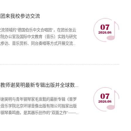
唱团来我校参访交流
07
化交流领域的“德国伯乐中文合唱团”，在团长张云
2026.08
学院办公室及国际中文教育（音乐）实践与研究
化参访、音乐赏析、同台奏唱等方式开展交流。
部中外语言交流合作中心欧洲处处长李宏宇及项
“以乐习文”的优秀代表...
北京环球音像｜中央音乐学院管弦系教师谢昊明最新专辑出版并全球数字发行
07
师谢昊明与青年钢琴家毛宣懿的最新专辑《普罗
2026.08
央音乐学院北京环球音像出版有限公司独家出版
钢琴奏鸣曲，是其器乐创作的“双面之作”——
懿以多年的艺术打磨，完成了国内首张普氏奏鸣
，更是对这位音乐巨匠创...