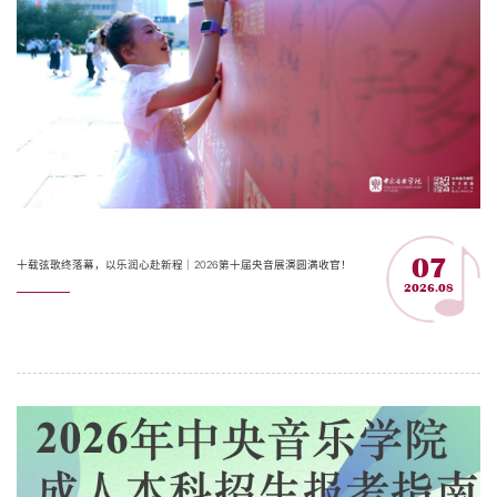
07
十载弦歌终落幕，以乐润心赴新程｜2026第十届央音展演圆满收官！
2026.08