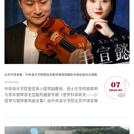
北京环球音像｜中央音乐学院管弦系教师谢昊明最新专辑出版并全球数字发行
07
中央音乐学院管弦系小提琴副教授，硕士生导师谢昊明
2026.08
与青年钢琴家毛宣懿的最新专辑《普罗科菲耶夫——小
提琴与钢琴奏鸣曲全集》由中央音乐学院北京环球音像
出版有限公司独家出版并全球数字发行。普罗科菲耶夫
的两首小提琴与钢琴奏鸣曲，是其器乐创作的“双面之
作”——一首深邃沉郁，一首清新明朗。谢昊明与毛宣懿
以多年的艺术打磨，完成了国内首张普氏奏鸣曲全集的
唱片录制。这张专辑不仅填补了录音空白，更是对这位