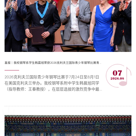
喜报｜我校钢琴系学生韩晨旭荣获2026克利夫兰国际青少年钢琴比赛青年组第一名
07
2026克利夫兰国际青少年钢琴比赛于7月24日至8月1日
2026.08
在美国克利夫兰举办。我校钢琴系附中学生韩晨旭同学
（指导教师：王春教授），在层层选拔的激烈竞争中最
终斩获青年组第一名。 本届赛事共有300多名选手报名
参加，分别来自中国、美国、西班牙、葡萄牙、芬兰、
德国、法国等多个国家，经过第一轮视频预选，确定50
名选手名单，随即在中国、美国、德国三个分赛场进行
初赛，最终全球13位选手晋级半决赛。赛事的半决赛包
含独奏与室内乐...