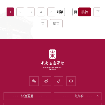
共⻘团陕⻄省委学校部部⻓、省学联秘书⻓李红斌为各
实践队授旗...
1
2
3
4
5
到第
页
跳转
下
页
尾页
快速通道
上级单位
* * *
* * *
* * *
* * *