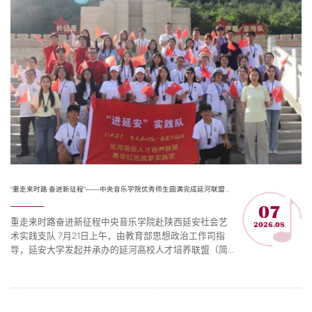
音乐巨匠创...
"重走来时路·奋进新征程"——中央音乐学院优秀师生圆满完成延河联盟红色筑梦实践活动
07
重走来时路奋进新征程中央音乐学院赴陕西延安社会艺
2026.08
术实践支队 7⽉21⽇上午，由教育部思想政治工作司指
导，延安⼤学发起并承办的延河⾼校⼈才培养联盟（简
称延河联盟）“到延安去——重⾛来时路・奋进新征程”
⻘年红⾊筑梦实践活动在延安⼤学正式启动。启动仪式
上，教育部思想政治⼯作司副司⻓丁红星为延河联盟高
校成员授旗，中共延安市委常委、宣传部部⻓杨宏兰，