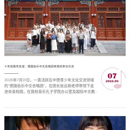
十年弦歌传友谊：德国伯乐中文合唱团来我校参访交流
07
2026年7月31日，一直活跃在中德青少年文化交流领域
2026.08
的“德国伯乐中文合唱团”，在团长张云刚老师带领下走
进央音校园，在我校音乐孔子学院办公室及国际中文教
育（音乐）实践与研究基地（简称：音孔办及基地）的
安排下，以文化参访、音乐赏析、同台奏唱等方式开展
交流。音孔办及基地主任樊薇、副主任张乐心，教育部
中外语言交流合作中心欧洲处处长李宏宇及项目官员共
同出席活动。伯乐中文合唱团是德国青少年“以乐习文”
的优秀代表...