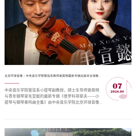
北京环球音像｜中央音乐学院管弦系教师谢昊明最新专辑出版并全球数字发行
07
中央音乐学院管弦系小提琴副教授，硕士生导师谢昊明
2026.08
与青年钢琴家毛宣懿的最新专辑《普罗科菲耶夫——小
提琴与钢琴奏鸣曲全集》由中央音乐学院北京环球音像
出版有限公司独家出版并全球数字发行。普罗科菲耶夫
的两首小提琴与钢琴奏鸣曲，是其器乐创作的“双面之
作”——一首深邃沉郁，一首清新明朗。谢昊明与毛宣懿
以多年的艺术打磨，完成了国内首张普氏奏鸣曲全集的
唱片录制。这张专辑不仅填补了录音空白，更是对这位