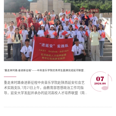
音乐巨匠创...
"重走来时路·奋进新征程"——中央音乐学院优秀师生圆满完成延河联盟红色筑梦实践活动
07
重走来时路奋进新征程中央音乐学院赴陕西延安社会艺
2026.08
术实践支队 7⽉21⽇上午，由教育部思想政治工作司指
导，延安⼤学发起并承办的延河⾼校⼈才培养联盟（简
称延河联盟）“到延安去——重⾛来时路・奋进新征程”
⻘年红⾊筑梦实践活动在延安⼤学正式启动。启动仪式
上，教育部思想政治⼯作司副司⻓丁红星为延河联盟高
校成员授旗，中共延安市委常委、宣传部部⻓杨宏兰，