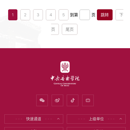
共⻘团陕⻄省委学校部部⻓、省学联秘书⻓李红斌为各
实践队授旗...
1
2
3
4
5
到第
页
跳转
下
页
尾页
快速通道
上级单位
* * *
* * *
* * *
* * *