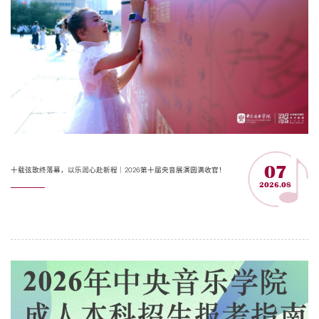
07
十载弦歌终落幕，以乐润心赴新程｜2026第十届央音展演圆满收官！
2026.08