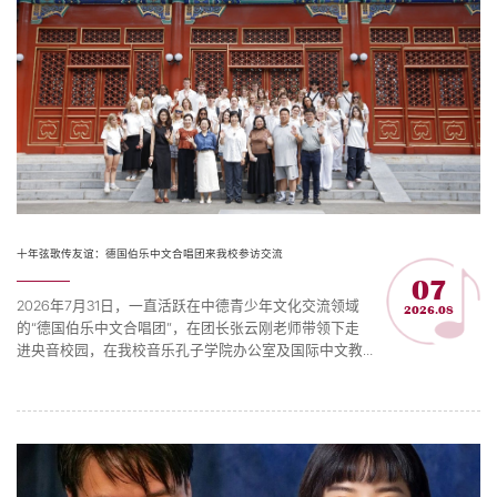
十年弦歌传友谊：德国伯乐中文合唱团来我校参访交流
07
2026年7月31日，一直活跃在中德青少年文化交流领域
2026.08
的“德国伯乐中文合唱团”，在团长张云刚老师带领下走
进央音校园，在我校音乐孔子学院办公室及国际中文教
育（音乐）实践与研究基地（简称：音孔办及基地）的
安排下，以文化参访、音乐赏析、同台奏唱等方式开展
交流。音孔办及基地主任樊薇、副主任张乐心，教育部
中外语言交流合作中心欧洲处处长李宏宇及项目官员共
同出席活动。伯乐中文合唱团是德国青少年“以乐习文”
的优秀代表...