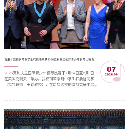
喜报｜我校钢琴系学生韩晨旭荣获2026克利夫兰国际青少年钢琴比赛青年组第一名
07
2026克利夫兰国际青少年钢琴比赛于7月24日至8月1日
2026.08
在美国克利夫兰举办。我校钢琴系附中学生韩晨旭同学
（指导教师：王春教授），在层层选拔的激烈竞争中最
终斩获青年组第一名。 本届赛事共有300多名选手报名
参加，分别来自中国、美国、西班牙、葡萄牙、芬兰、
德国、法国等多个国家，经过第一轮视频预选，确定50
名选手名单，随即在中国、美国、德国三个分赛场进行
初赛，最终全球13位选手晋级半决赛。赛事的半决赛包
含独奏与室内乐...