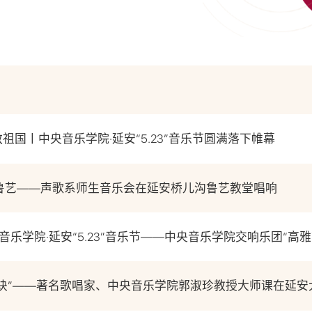
祖国丨中央音乐学院·延安“5.23”音乐节圆满落下帷幕
系鲁艺——声歌系师生音乐会在延安桥儿沟鲁艺教堂唱响
中央音乐学院·延安“5.23”音乐节——中央音乐学院交响乐团“
秘诀”——著名歌唱家、中央音乐学院郭淑珍教授大师课在延安