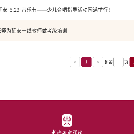
延安“5.23”音乐节——少儿合唱指导活动圆满举行！
老师为延安一线教师做考级培训
<
1
>
到第
页