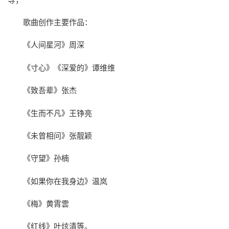
歌曲创作主要作品：
《人间星河》周深
《寸心》《深爱的》谭维维
《致吾辈》张杰
《生而不凡》王铮亮
《未曾相问》张靓颖
《守望》孙楠
《如果你在我身边》温岚
《梅》黄霄雲
《红线》叶炫清等。