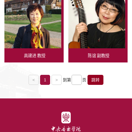
高建进 教授
陈谊 副教授
<
1
>
到第
页
跳转