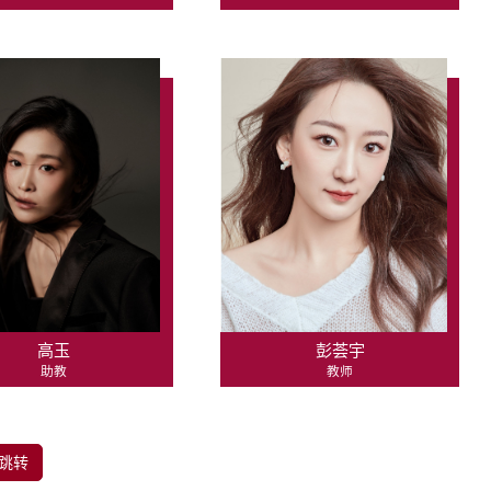
高玉
彭荟宇
助教
教师
跳转