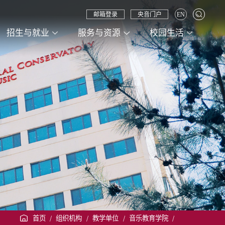
邮箱登录
央音门户
EN
招生与就业
服务与资源
校园生活
首页
/
组织机构
/
教学单位
/
音乐教育学院
/