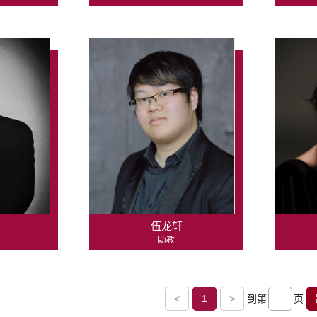
伍龙轩
助教
<
1
>
到第
页