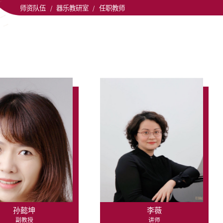
师资队伍
/
器乐教研室
/
任职教师
孙懿坤
李薇
副教授
讲师