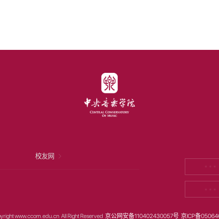
校友网
* * *
* * *
yright www.ccom.edu.cn All Right Reserved
京公网安备110402430057号
京ICP备05064