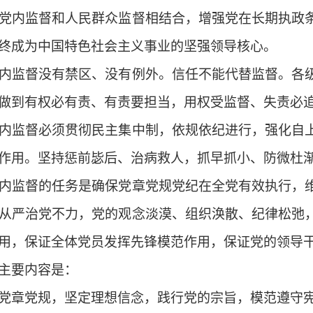
党内监督和人民群众监督相结合，增强党在长期执政
终成为中国特色社会主义事业的坚强领导核心。
监督没有禁区、没有例外。信任不能代替监督。各级
做到有权必有责、有责要担当，用权受监督、失责必
监督必须贯彻民主集中制，依规依纪进行，强化自上
作用。坚持惩前毖后、治病救人，抓早抓小、防微杜
监督的任务是确保党章党规党纪在全党有效执行，维
从严治党不力，党的观念淡漠、组织涣散、纪律松弛
用，保证全体党员发挥先锋模范作用，保证党的领导
要内容是：
章党规，坚定理想信念，践行党的宗旨，模范遵守宪