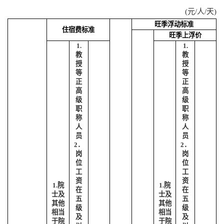
(
元
/
人
/
天
)
旺季浮动标准
住宿费标准
旺季上浮价
1.
1.
教
教
授
授
等
等
正
正
高
高
级
级
职
职
称
称
人
人
员
员
2
．
2
．
岗
岗
位
位
工
工
资
资
1.
院
1.
院
在
在
士及
士及
五
五
其他
其他
级
级
相当
相当
及
及
于院
于院