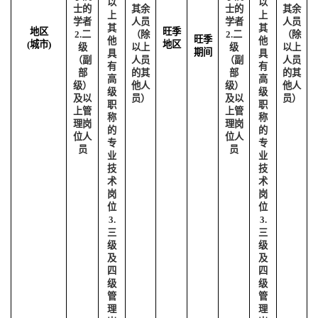
以
以
士的
其余
士的
其余
上
上
学者
人员
学者
人员
其
其
地区
旺季
2.
二
（除
2.
二
（除
旺季
他
他
(
城市
)
地区
级
以上
级
以上
期间
具
具
（副
人员
（副
人员
有
有
部
的其
部
的其
高
高
级）
他人
级）
他人
级
级
及以
员）
及以
员）
职
职
上管
上管
称
称
理岗
理岗
的
的
位人
位人
专
专
员
员
业
业
技
技
术
术
岗
岗
位
位
3.
3.
三
三
级
级
及
及
四
四
级
级
管
管
理
理