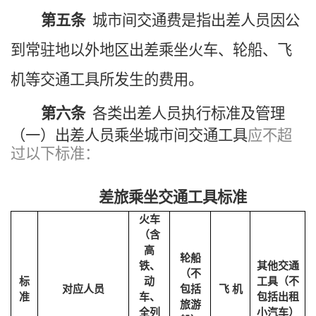
第五条
城市间交通费是指出差人员因公
到常驻地以外地区出差乘坐火车、轮船、飞
机等交通工具所发生的费用。
第六条
各类出差人员执行标准及管理
（一）出差人员乘坐城市间交通工具
应不超
过以下标准：
差旅乘坐交通工具标准
火车
（含
高
轮船
铁、
其他交通
（不
标
动
工具（不
对应人员
包括
飞 机
准
车、
包括出租
旅游
全列
小汽车）