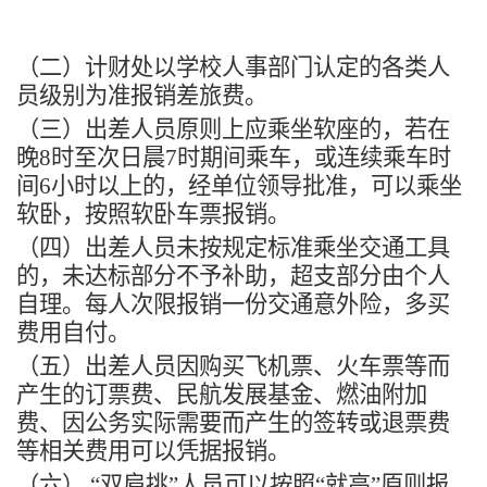
（二）计财处以学校人事部门认定的各类人
员级别为准报销差旅费。
（三）出差人员原则上应乘坐软座的，若在
晚
8
时至次日晨
7
时期间乘车，或连续乘车时
间
6
小时以上的，经单位领导批准，可以乘坐
软卧，按照软卧车票报销。
（四）出差人员未按规定标准乘坐交通工具
的，未达标部分不予补助，超支部分由个人
自理。每人次限报销一份交通意外险，多买
费用自付。
（五）出差人员因购买飞机票、火车票等而
产生的订票费、民航发展基金、燃油附加
费、因公务实际需要而产生的签转或退票费
等相关费用可以凭据报销。
（六） “双肩挑”人员可以按照“就高”原则报