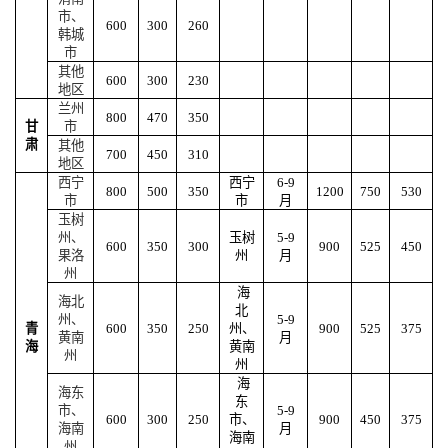
市、
600
300
260
韩城
市
其他
600
300
230
地区
兰州
800
470
350
甘
市
肃
其他
700
450
310
地区
西宁
西宁
6-9
800
500
350
1200
750
530
市
市
月
玉树
州、
玉树
5-9
600
350
300
900
525
450
果洛
州
月
州
海
海北
北
州、
5-9
青
600
350
250
州、
900
525
375
黄南
月
海
黄南
州
州
海
海东
东
市、
5-9
600
300
250
市、
900
450
375
海南
月
海南
州