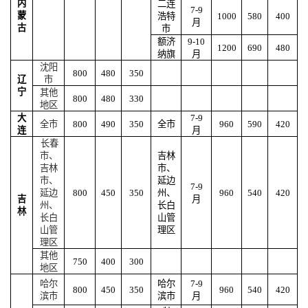
内
二连
7-9
蒙
浩特
1000
580
400
月
古
市
额济
9-10
1200
690
480
纳旗
月
沈阳
800
480
350
辽
市
宁
其他
800
480
330
地区
大
7-9
全市
800
490
350
全市
960
590
420
连
月
长春
市、
吉林
吉林
市、
市、
延边
7-9
延边
800
450
350
州、
960
540
420
吉
月
州、
长白
林
长白
山管
山管
理区
理区
其他
750
400
300
地区
哈尔
哈尔
7-9
800
450
350
960
540
420
滨市
滨市
月