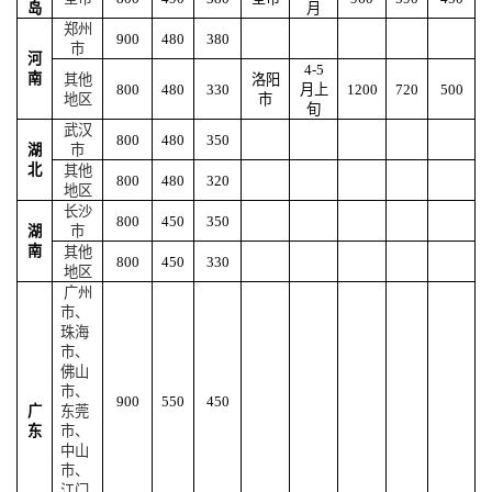
岛
月
郑州
900
480
380
市
河
4-5
南
其他
洛阳
800
480
330
月上
1200
720
500
地区
市
旬
武汉
800
480
350
湖
市
北
其他
800
480
320
地区
长沙
800
450
350
湖
市
南
其他
800
450
330
地区
广州
市、
珠海
市、
佛山
市、
900
550
450
广
东莞
东
市、
中山
市、
江门