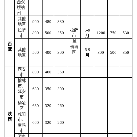
西双
版纳
州
其他
900
480
330
地区
拉萨
拉萨
6-9
800
500
350
1200
750
530
市
市
月
其
西
他地
藏
其他
6-9
500
400
300
区
800
500
350
地区
月
西安
800
460
350
市
榆林
市、
680
350
300
延安
市
杨凌
680
320
260
区
陕
咸阳
西
市、
600
320
260
宝鸡
市
渭南