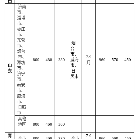
西
济南
市、
淄博
市、
枣庄
市、
东营
烟
市、
台
烟台
市、
市、
7-9
800
480
380
威海
960
570
450
潍坊
月
山
市、
市、
东
日
济宁
照市
市、
泰安
市、
威海
市、
日照
市
其他
地区
800
460
360
青
7-9
全市
800
490
380
全市
960
590
450