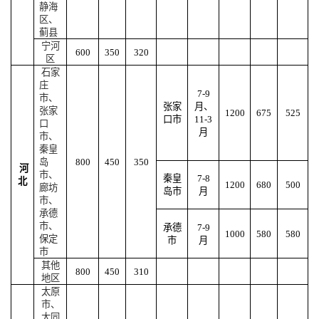
静海
区、
蓟县
宁河
600
350
320
区
石家
庄
7-9
市、
张家
月、
张家
1200
675
525
口市
11-3
口
月
市、
秦皇
岛
800
450
350
河
市、
秦皇
7-8
北
1200
680
500
廊坊
岛市
月
市、
承德
市、
承德
7-9
1000
580
580
保定
市
月
市
其他
800
450
310
地区
太原
市、
大同