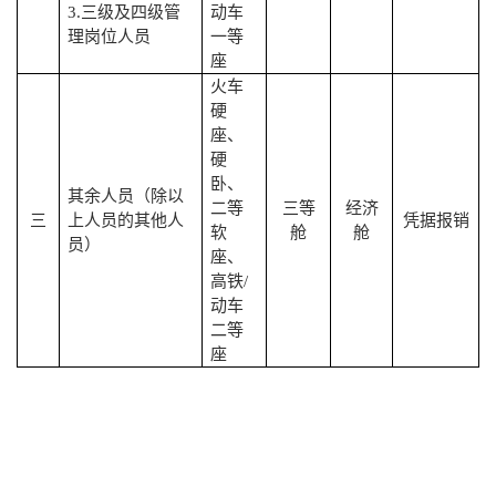
3.
三级及四级管
动车
理岗位人员
一等
座
火车
硬
座、
硬
卧、
其余人员（除以
二等
三等
经济
三
上人员的其他人
凭据报销
软
舱
舱
员）
座、
高铁
/
动车
二等
座