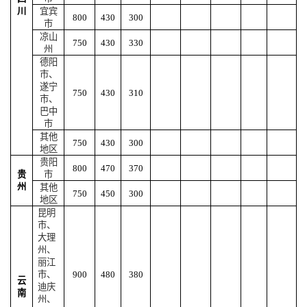
川
宜宾
800
430
300
市
凉山
750
430
330
州
德阳
市、
遂宁
750
430
310
市、
巴中
市
其他
750
430
300
地区
贵阳
800
470
370
贵
市
州
其他
750
450
300
地区
昆明
市、
大理
州、
丽江
市、
900
480
380
云
迪庆
南
州、