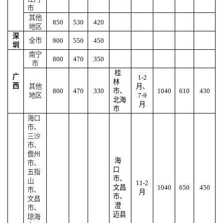
市
其他
850
530
420
地区
深
全市
900
550
450
圳
南宁
800
470
350
市
桂
广
1-2
林
西
其他
月、
800
470
330
市、
1040
610
430
地区
7-9
北海
月
市
海口
市、
三沙
市、
儋州
海
市、
口
五指
市、
山
11-2
文昌
1040
650
450
市、
月
市、
文昌
澄
市、
迈县
琼海