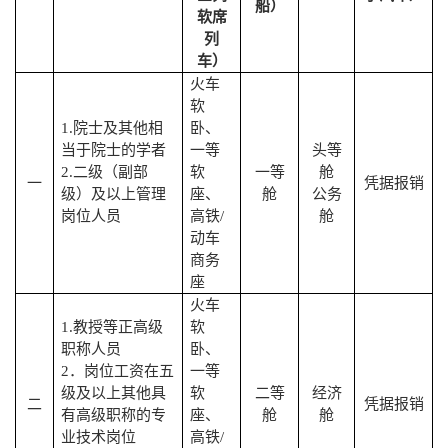
船）
软席
列
车）
火车
软
1.
院士及其他相
卧、
当于院士的学者
一等
头等
2.
二级（副部
软
一等
舱
一
凭据报销
级）及以上管理
座、
舱
公务
岗位人员
高铁
/
舱
动车
商务
座
火车
1.
教授等正高级
软
职称人员
卧、
2
．岗位工资在五
一等
级及以上其他具
软
二等
经济
二
凭据报销
有高级职称的专
座、
舱
舱
业技术岗位
高铁
/