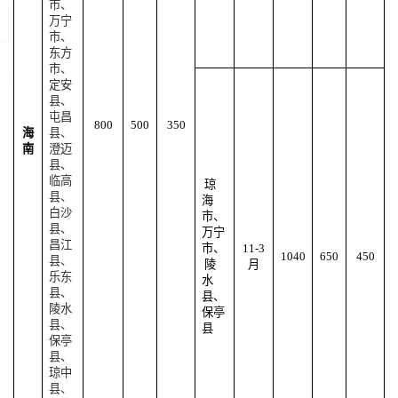
市、
万宁
市、
东方
市、
定安
县、
屯昌
800
500
350
海
县、
南
澄迈
县、
临高
琼
县、
海
白沙
市、
县、
万宁
昌江
市、
11-3
1040
650
450
县、
陵
月
乐东
水
县、
县、
陵水
保亭
县、
县
保亭
县、
琼中
县、