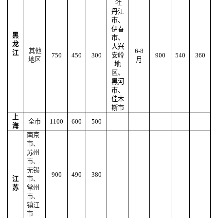
牡
丹江
市、
伊春
黑
市、
龙
大兴
其他
6-8
江
750
450
300
安岭
900
540
360
地区
月
地
区、
黑河
市、
佳木
斯市
上
全市
1100
600
500
海
南京
市、
苏州
市、
无锡
900
490
380
江
市、
苏
常州
市、
镇江
市