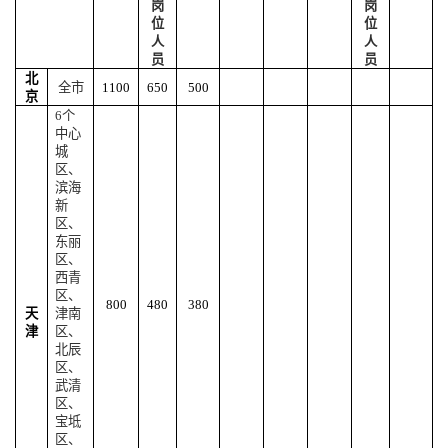
岗
岗
位
位
人
人
员
员
北
全市
1100
650
500
京
6
个
中心
城
区、
滨海
新
区、
东丽
区、
西青
区、
800
480
380
天
津南
津
区、
北辰
区、
武清
区、
宝坻
区、