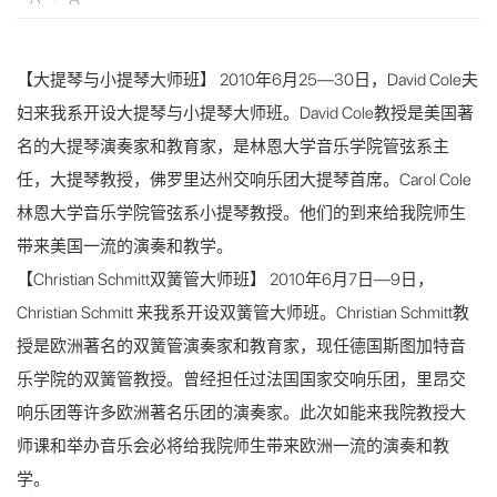
【大提琴与小提琴大师班】
2010
年
6
月25
—
30日，
David Cole
夫
妇来我系开设大提琴与小提琴大师班。
David Cole
教授是美国著
名的大提琴演奏家和教育家，是林恩大学音乐学院管弦系主
任，大提琴教授，佛罗里达州交响乐团大提琴首席。
Carol Cole
林恩大学音乐学院管弦系小提琴教授。他们的到来给我院师生
带来美国一流的演奏和教学。
【
Christian Schmitt
双簧管大师班】
2010年6月7日—9日，
Christian Schmitt
来我系开设双簧管大师班。
Christian Schmitt
教
授是欧洲著名的双簧管演奏家和教育家，现任德国斯图加特音
乐学院的双簧管教授。曾经担任过法国国家交响乐团，里昂交
响乐团等许多欧洲著名乐团的演奏家。此次如能来我院教授大
师课和举办音乐会必将给我院师生带来欧洲一流的演奏和教
学。