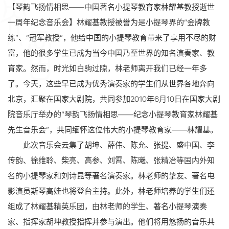
【
琴韵飞扬情相思——中国著名小提琴教育家林耀基教授逝世
一周年纪念音乐会
】
林耀基教授被誉为是小提琴界的“金牌教
练”、“冠军教授”，他给中国的小提琴教育带来了享用不尽的财
富，他的很多学生已成为当今中国乃至世界的知名演奏家、教
育家。然而，时光如白驹过隙，林老师离开我们已经一年多
了。今天，这些早已成为优秀演奏家的学生们从世界各地奔向
北京，汇聚在国家大剧院，共同参加2010年6月10日在国家大剧
院音乐厅举办的“琴韵飞扬情相思——纪念小提琴教育家林耀基
先生音乐会”，共同缅怀这位伟大的小提琴教育家——林耀基。
此次
音乐会云集
了
胡坤、薛伟、陈允、张提、盛中国、李
传韵、徐维聆、柴亮、高参、刘霄、陈曦、张精冶等国内外知
名的小提琴家和刘诗昆等著名演奏家。林老师的挚友、著名电
影演员斯琴高娃也将登台主持。此外，林老师培养的学生们还
组成了林耀基精英乐团，由林老师的学生、著名小提琴演奏
家、指挥家胡坤教授指挥并参与演出。他们将用悠扬的音乐共