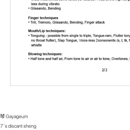
Gayageum
 discant sheng