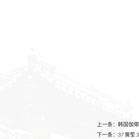
上一条：韩国伽倻琴 
下一条：37 簧笙 37`s