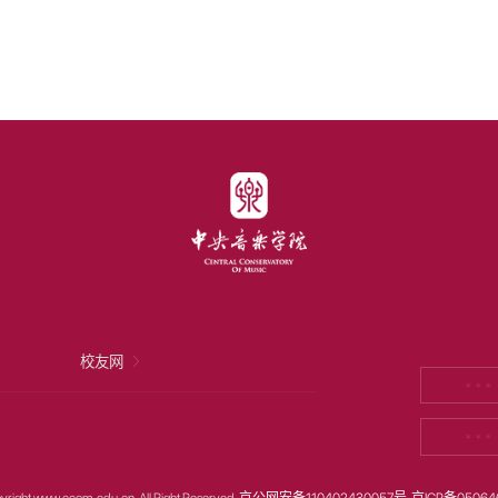
校友网
* * *
* * *
yright www.ccom.edu.cn All Right Reserved
京公网安备110402430057号
京ICP备05064