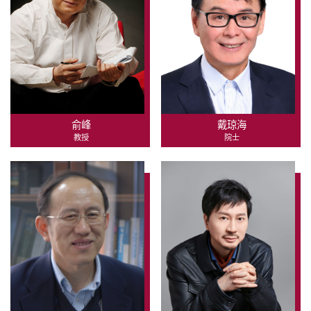
俞峰
戴琼海
教授
院士