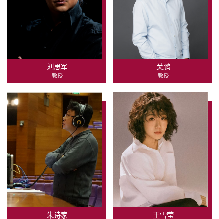
刘思军
关鹏
教授
教授
朱诗家
王雪莹