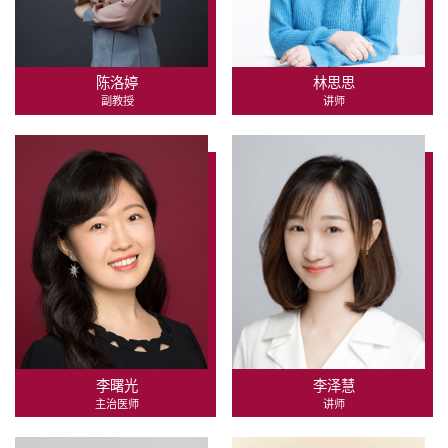
陈洛婷
林思思
副教授
讲师
李曙光
李泽慧
主治医师
讲师