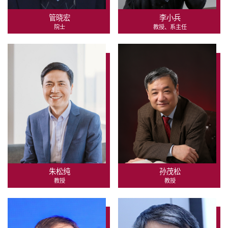
管晓宏
李小兵
院士
教授、系主任
朱松纯
孙茂松
教授
教授