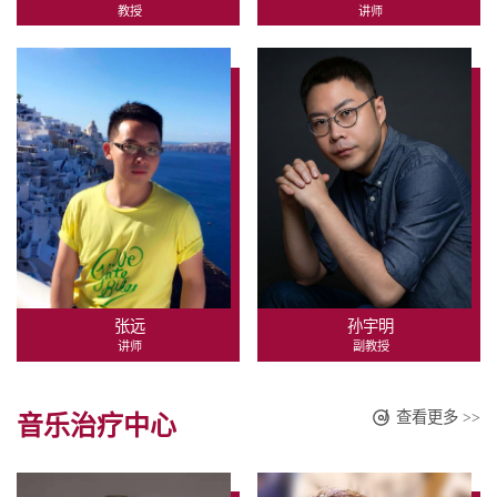
教授
讲师
张远
孙宇明
讲师
副教授
查看更多 >>
音乐治疗中心