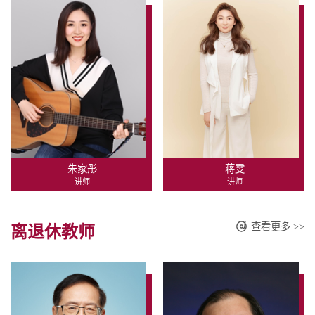
朱家彤
蒋雯
讲师
讲师
查看更多 >>
离退休教师