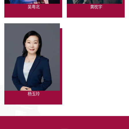
吴粤北
黄枕宇
杨玉玲