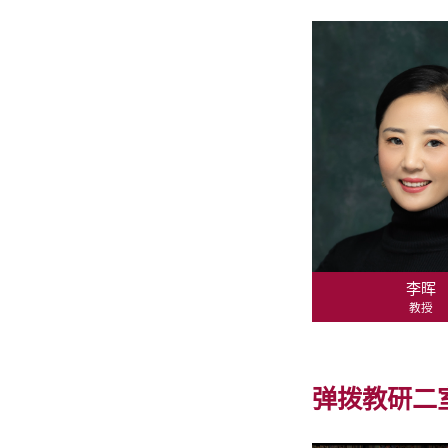
李晖
教授
弹拨教研二