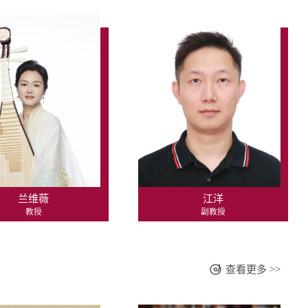
兰维薇
江洋
教授
副教授
查看更多 >>