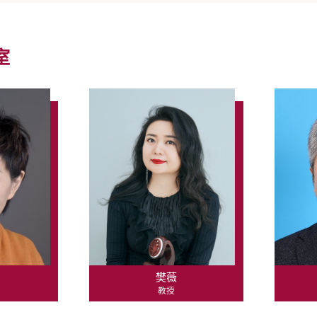
室
樊薇
教授