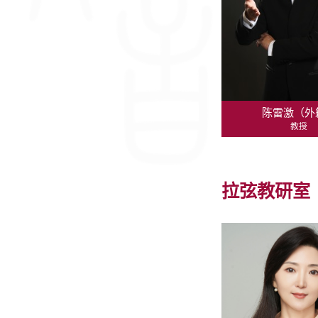
陈雷激（外
教授
拉弦教研室