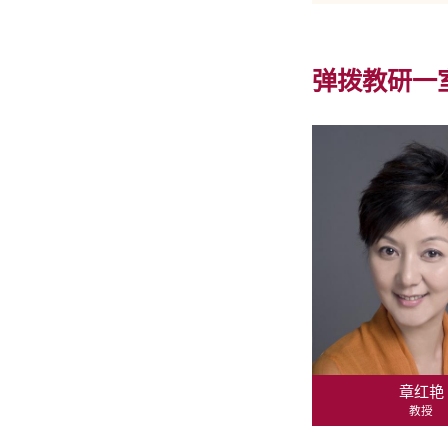
弹拨教研一
章红艳
教授