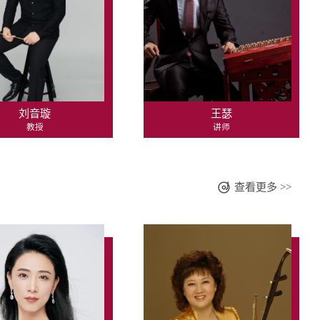
刘音璇
王瑟
教授
讲师
查看更多 >>