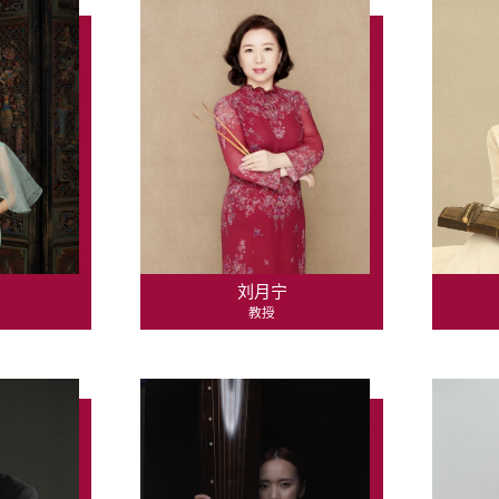
刘月宁
教授