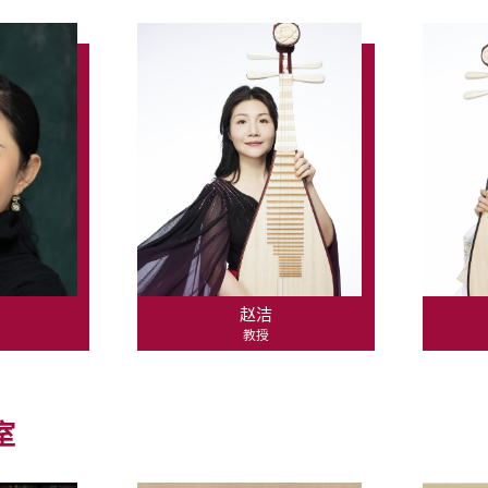
赵洁
教授
室