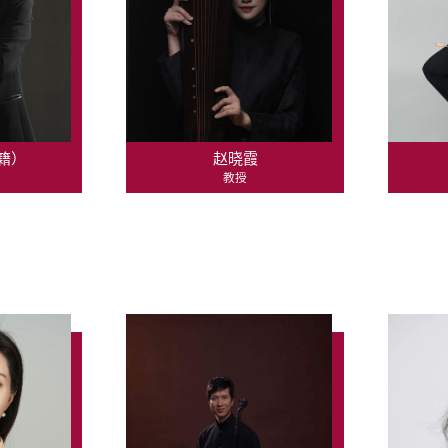
籍）
赵晓霞
教授