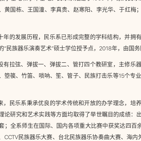
、黄国栋、王国潼、李真贵、赵寒阳、李光华、于红梅
十年的发展历程，民乐系已形成完整的学科结构，并拥
的“民族器乐演奏艺术”硕士学位授予点，2018年，由国
设有拉弦、弹拔一、弹拔二、管打四个教研室，主修乐
、箜篌、竹笛、唢呐、笙、管子、民族打击乐等15个专业
来，民乐系秉承优良的学术传统和开放的办学理念，培
理论研究和艺术实践等方面均取得了举世瞩目的成绩：
套；全系师生在国际、国内各项重大比赛中获奖达四百余
、CCTV民族器乐大赛、台北民族器乐协奏曲大赛、海内