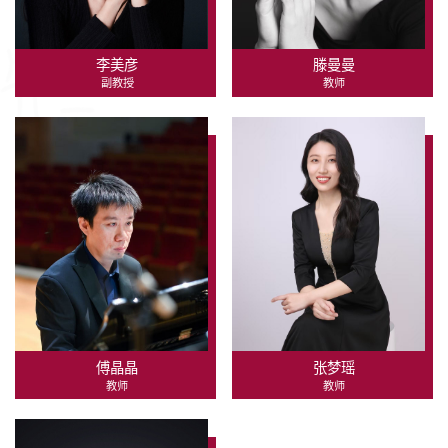
李美彦
滕曼曼
副教授
教师
傅晶晶
张梦瑶
教师
教师