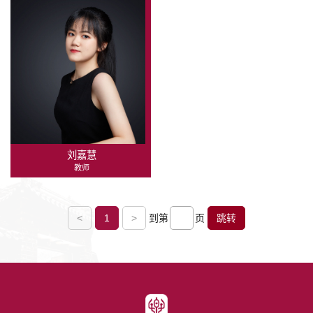
刘嘉慧
教师
<
1
>
到第
页
跳转