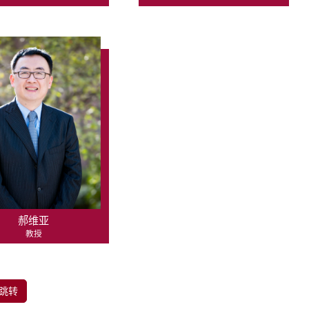
郝维亚
教授
跳转