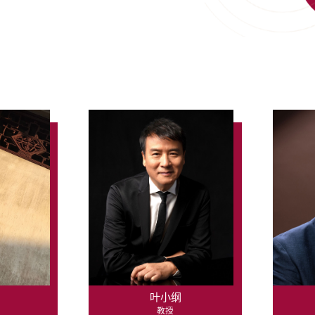
叶小纲
教授