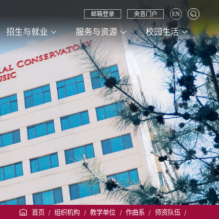
邮箱登录
央音门户
EN
招生与就业
服务与资源
校园生活
首页
/
组织机构
/
教学单位
/
作曲系
/
师资队伍
/