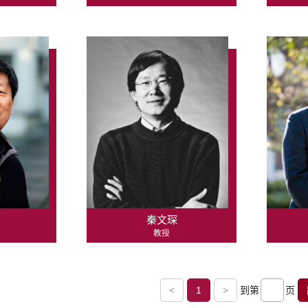
秦文琛
教授
<
1
>
到第
页