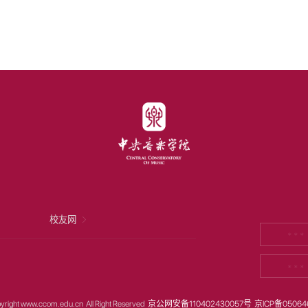
校友网
* * *
* * *
yright www.ccom.edu.cn All Right Reserved
京公网安备110402430057号
京ICP备05064