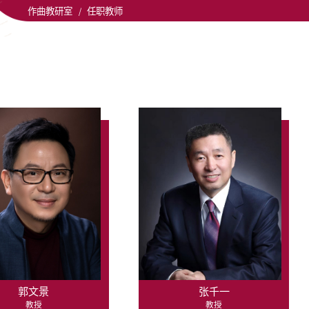
作曲教研室
/
任职教师
郭文景
张千一
教授
教授