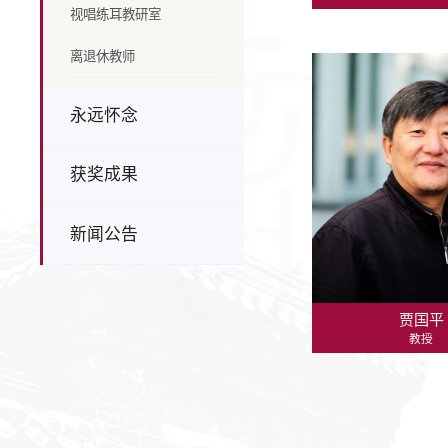
视唱练耳教研室
离退休教师
永远怀念
获奖成果
新闻公告
贾国平
教授