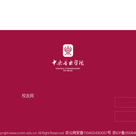
校友网
* * *
* * *
yright www.ccom.edu.cn All Right Reserved
京公网安备110402430057号
京ICP备05064