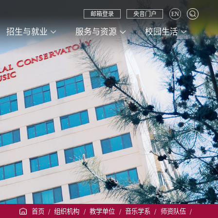
邮箱登录
央音门户
EN
招生与就业
服务与资源
校园生活
首页
/
组织机构
/
教学单位
/
音乐学系
/
师资队伍
/