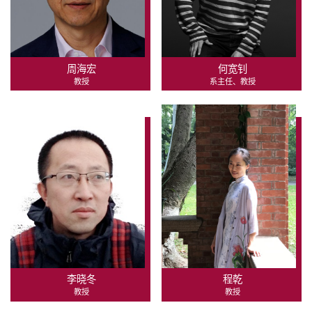
周海宏
何宽钊
教授
系主任、教授
李晓冬
程乾
教授
教授