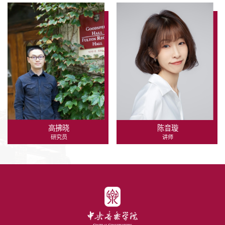
高拂晓
陈音璇
研究员
讲师