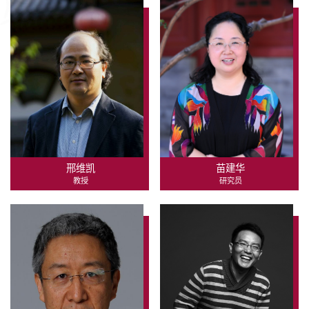
邢维凯
苗建华
教授
研究员