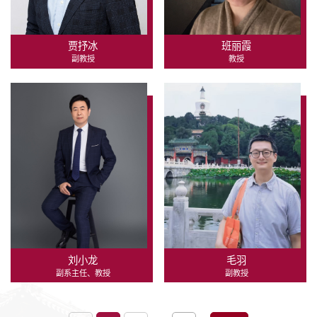
贾抒冰
班丽霞
副教授
教授
刘小龙
毛羽
副系主任、教授
副教授