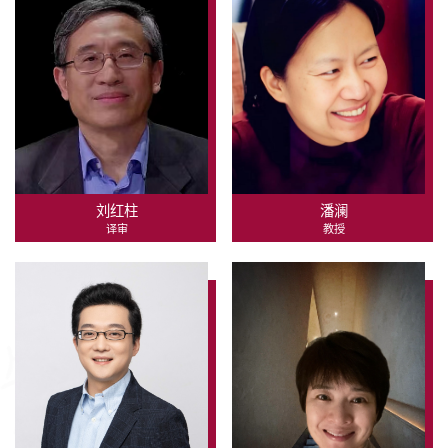
刘红柱
潘澜
译审
教授