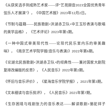
《从获奖选手到成熟艺术家——评“艺苑撷音
全国优秀青年
2023
弦乐人才展演”》，《中国艺术报》
年
月
日。
2023
12
2
《节制与蕴藉——民族歌剧
洪湖赤卫队
中王玉珍表演与歌唱
<
>
的美学品格》，《艺术评论》
年第
期。
2023
1
《一种中国式审美现代性——论现代民乐室内乐的审美趣
味》，《南京艺术学院学报
音乐与表演
》
年第
期。
(
)
2022
6
《论湖北民族歌剧
洪湖赤卫队
的经典性——兼对国家大剧院
<
>
复排改编版的反思》，《人民音乐》
年第
期。
2022
2
《怀旧与音乐评价》，《星海音乐学院学报》，
年第
期。
2021
3
《文本细读与音乐批评》，《人民音乐》
年第
期。
2021
7
《生存困境与戏剧张力的音乐表达——解读歌剧
骆驼祥子
<