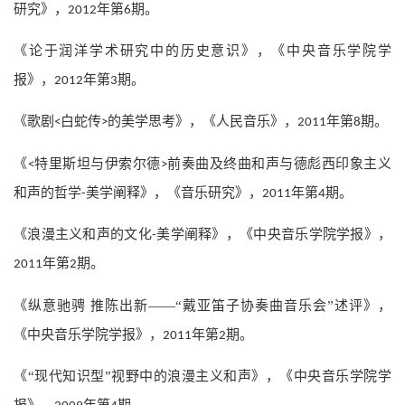
研究》，
年第
期。
2012
6
《论于润洋学术研究中的历史意识》，《中央音乐学院学
报》，
年第
期。
2012
3
《歌剧
白蛇传
的美学思考》，《人民音乐》，
年第
期。
<
>
2011
8
《
特里斯坦与伊索尔德
前奏曲及终曲和声与德彪西印象主义
<
>
和声的哲学
美学阐释》，《音乐研究》，
年第
期。
-
2011
4
《浪漫主义和声的文化
美学阐释》，《中央音乐学院学报》，
-
年第
期。
2011
2
《纵意驰骋 推陈出新——“戴亚笛子协奏曲音乐会”述评》，
《中央音乐学院学报》，
年第
期。
2011
2
《“现代知识型”视野中的浪漫主义和声》，《中央音乐学院学
报》，
年第
期。