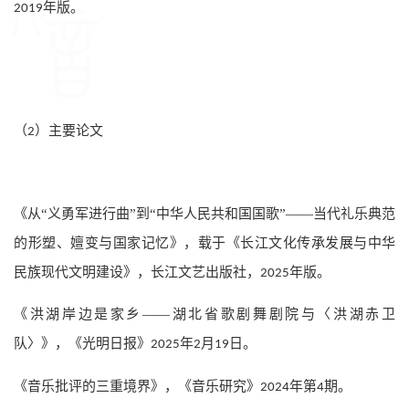
年版。
2019
（
）主要论文
2
《从“义勇军进行曲”到“中华人民共和国国歌”——当代礼乐典范
的形塑、嬗变与国家记忆》，载于《长江文化传承发展与中华
民族现代文明建设》，长江文艺出版社，
年版。
2025
《洪湖岸边是家乡——湖北省歌剧舞剧院与〈洪湖赤卫
队〉》，《光明日报》
年
月
日。
2025
2
19
《音乐批评的三重境界》，《音乐研究》
年第
期。
2024
4