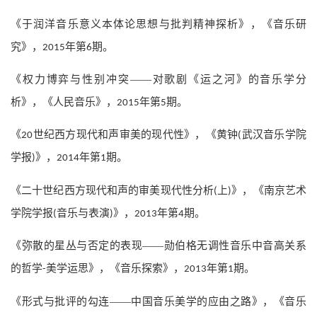
《于润洋音乐意义本体论思想与批判精神探析》，《音乐研
究》，
年第
期。
2015
6
《权力博弈与性别冲突——对歌剧《运之河》的音乐学分
析》，《人民音乐》，
年第
期。
2015
5
《
世纪西方现代和声审美的现代性》，《黄钟
武汉音乐学院
20
(
学报
》，
年第
期。
)
2014
1
《二十世纪西方现代和声的审美现代性分析
上
》，《南京艺术
(
)
学院学报
音乐与表演
》，
年第
期。
(
)
2013
4
《弥散的星丛与否定的表现——勋伯格无调性音乐中音高关系
的哲学
美学运思》，《音乐探索》，
年第
期。
-
2013
1
《形式与批评的勾连——中国音乐美学的应由之路》，《音乐