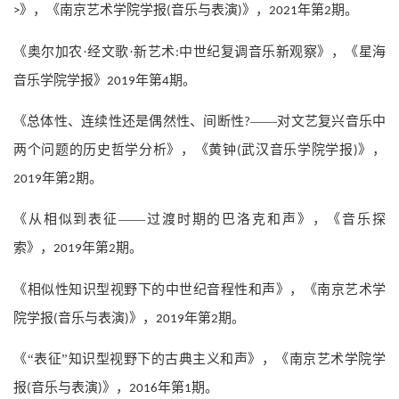
》，《南京艺术学院学报
音乐与表演
》，
年第
期。
>
(
)
2021
2
《奥尔加农·经文歌·新艺术
中世纪复调音乐新观察》，《星海
:
音乐学院学报》
年第
期。
2019
4
《总体性、连续性还是偶然性、间断性
——对文艺复兴音乐中
?
两个问题的历史哲学分析》，《黄钟
武汉音乐学院学报
》，
(
)
年第
期。
2019
2
《从相似到表征——过渡时期的巴洛克和声》，《音乐探
索》，
年第
期。
2019
2
《相似性知识型视野下的中世纪音程性和声》，《南京艺术学
院学报
音乐与表演
》，
年第
期。
(
)
2019
2
《“表征”知识型视野下的古典主义和声》，《南京艺术学院学
报
音乐与表演
》，
年第
期。
(
)
2016
1