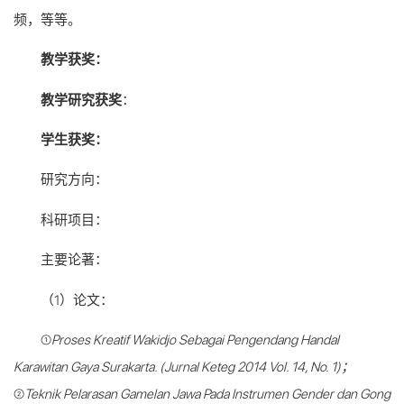
频，等等。
教学获奖：
教学研究获奖
：
学生获奖：
研究方向：
科研项目：
主要论著：
（1）论文：
①
Proses Kreatif Wakidjo Sebagai Pengendang Handal
Karawitan Gaya Surakarta. (Jurnal Keteg 2014 Vol. 14, No. 1)；
②
Teknik Pelarasan Gamelan Jawa Pada Instrumen Gender dan Gong