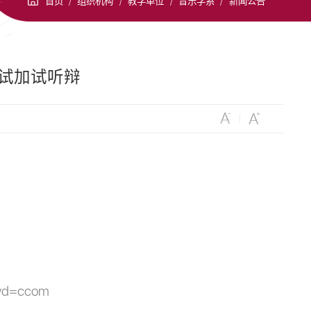
首页
/
组织机构
/
教学单位
/
音乐学系
/
新闻公告
试加试听辩
pwd=ccom