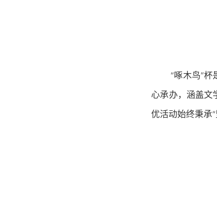
“啄木鸟”
心承办，涵盖文
优活动始终秉承