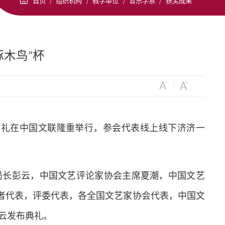
首页
/
组织机构
/
教学单位
/
音乐学系
/
获奖成果
啄木鸟”杯
发布典礼在中国文联隆重举行，参会代表线上线下济济一
局长彭云，中国文艺评论家协会主席夏潮，中国文艺
者代表，评委代表，各全国文艺家协会代表，中国文
云发布典礼。