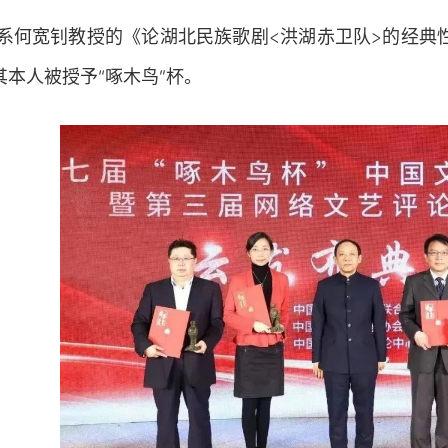
系何宽钊教授的《论湖北民族歌剧<洪湖赤卫队>的经典
本人被授予“啄木鸟”杯。