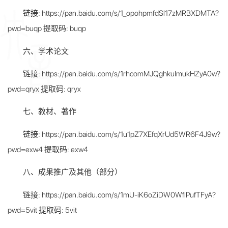
链接: https://pan.baidu.com/s/1_opohpmfdSl17zMRBXDMTA?
pwd=buqp 提取码: buqp
六、学术论文
链接: https://pan.baidu.com/s/1rhcomMJQghkuImukHZyA0w?
pwd=qryx 提取码: qryx
七、教材、著作
链接: https://pan.baidu.com/s/1u1pZ7XEfqXrUd5WR6F4J9w?
pwd=exw4 提取码: exw4
八、成果推广及其他（部分）
链接: https://pan.baidu.com/s/1mU-iK6oZiDW0WflPufTFyA?
pwd=5vit 提取码: 5vit