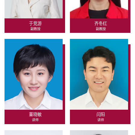
于竞游
齐冬红
副教授
副教授
董晓敏
闫阳
讲师
讲师