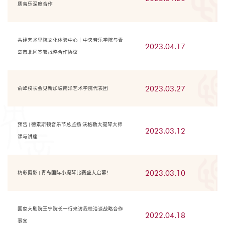
质音乐深度合作
共建艺术里院文化体验中心｜中央音乐学院与青
2023.04.17
岛市北区签署战略合作协议
2023.03.27
俞峰校长会见新加坡南洋艺术学院代表团
预告 | 德累斯顿音乐节总监扬·沃格勒大提琴大师
2023.03.12
课与讲座
2023.03.10
精彩剪影 | 青岛国际小提琴比赛盛大启幕！
国家大剧院王宁院长一行来访我校洽谈战略合作
2022.04.18
事宜